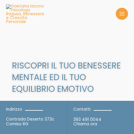
Vai
al
contenuto
RISCOPRI IL TUO BENESSERE
MENTALE ED IL TUO
EQUILIBRIO EMOTIVO
Indirizzo
Contatti
Contrada Deserto 373c
393 491 0044
Comiso RG
Chiama ora